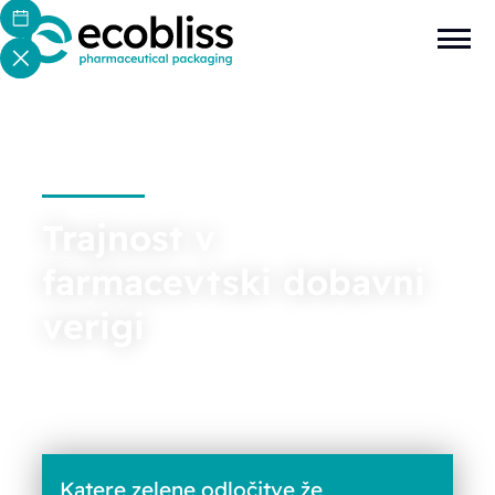
Trajnost v
farmacevtski dobavni
verigi
Katere zelene odločitve že