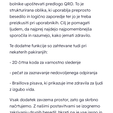
bolnike upoštevati predlogo QRD. To je
strukturirana oblika, ki uporablja preprosto
besedilo in logično zaporedje ter jo je treba
preizkusiti pri uporabnikih. Cilj je pomagati
ljudem, da najprej najdejo najpomembnejša
sporočila in razumejo, kako jemati zdravilo.
Te dodatne funkcije so zahtevane tudi pri
nekaterih pakiranjih:
- 2D črtna koda za varnostno sledenje
- pečat za zaznavanje nedovoljenega odpiranja
- Braillova pisava, ki prikazuje ime zdravila za ljudi
z izgubo vida.
Vsak dodatek zavzema prostor, zato ga skrbno
načrtujemo. Z našimi postavitvami se izognemo
zakrivanju drugih besedil, hkrati pa je vse jasno in