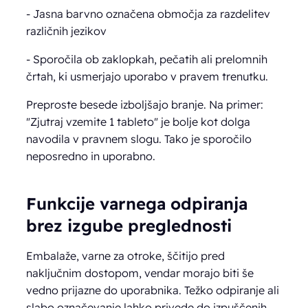
- Jasna barvno označena območja za razdelitev
različnih jezikov
- Sporočila ob zaklopkah, pečatih ali prelomnih
črtah, ki usmerjajo uporabo v pravem trenutku.
Preproste besede izboljšajo branje. Na primer:
"Zjutraj vzemite 1 tableto" je bolje kot dolga
navodila v pravnem slogu. Tako je sporočilo
neposredno in uporabno.
Funkcije varnega odpiranja
brez izgube preglednosti
Embalaže, varne za otroke, ščitijo pred
naključnim dostopom, vendar morajo biti še
vedno prijazne do uporabnika. Težko odpiranje ali
slabo označevanje lahko privede do izpuščenih