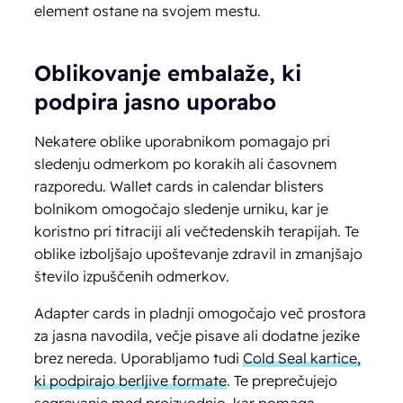
element ostane na svojem mestu.
Oblikovanje embalaže, ki
podpira jasno uporabo
Nekatere oblike uporabnikom pomagajo pri
sledenju odmerkom po korakih ali časovnem
razporedu. Wallet cards in calendar blisters
bolnikom omogočajo sledenje urniku, kar je
koristno pri titraciji ali večtedenskih terapijah. Te
oblike izboljšajo upoštevanje zdravil in zmanjšajo
število izpuščenih odmerkov.
Adapter cards in pladnji omogočajo več prostora
za jasna navodila, večje pisave ali dodatne jezike
brez nereda. Uporabljamo tudi
Cold Seal kartice,
ki podpirajo berljive formate
. Te preprečujejo
segrevanje med proizvodnjo, kar pomaga