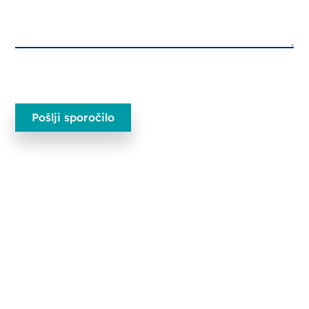
Ecobliss Pharmaceutical Packaging
Edisonweg 11