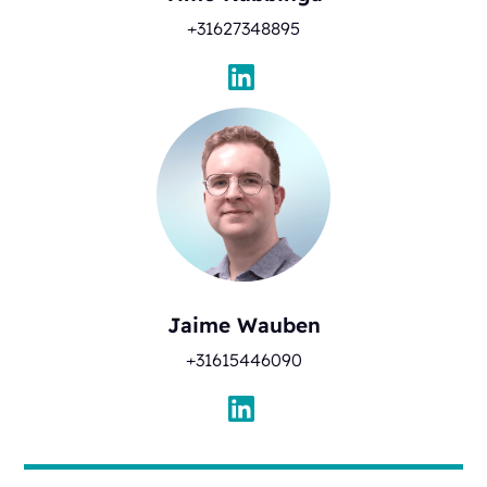
+31627348895
Jaime Wauben
+31615446090