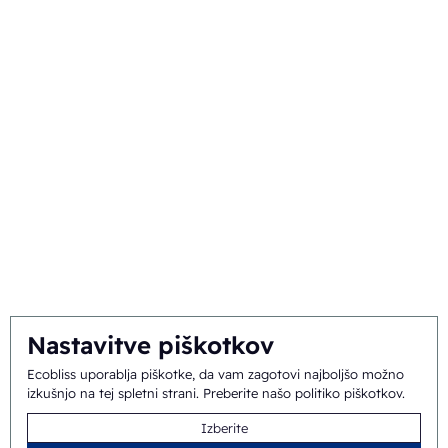
Trgovska embalaža
O nas
Ozadje in zgodovina
Poslanstvo in vizija
Integralni pristop
Ekipa
Nastavitve piškotkov
Splošni pogoji
©
2026
Ecobliss Pharmaceutical Packaging ·
Ecobliss uporablja piškotke, da vam zagotovi najboljšo možno
izkušnjo na tej spletni strani.
Preberite našo politiko piškotkov
.
poslovanja
Izberite
Ecobliss Pharmaceutical Packaging je del