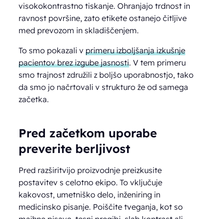
visokokontrastno tiskanje. Ohranjajo trdnost in
ravnost površine, zato etikete ostanejo čitljive
med prevozom in skladiščenjem.
To smo pokazali v
primeru izboljšanja izkušnje
pacientov brez izgube jasnosti
. V tem primeru
smo trajnost združili z boljšo uporabnostjo, tako
da smo jo načrtovali v strukturo že od samega
začetka.
Pred začetkom uporabe
preverite berljivost
Pred razširitvijo proizvodnje preizkusite
postavitev s celotno ekipo. To vključuje
kakovost, umetniško delo, inženiring in
medicinsko pisanje. Poiščite tveganja, kot so
majhne pisave, tesni pregibi, slab kontrast ali