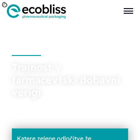
Trajnost v
farmacevtski dobavni
verigi
Katere zelene odločitve že