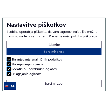
Ekipa
Nastavitve piškotkov
Splošni pogoji
©
2026
Ecobliss Pharmaceutical Packaging ·
Ecobliss uporablja piškotke, da vam zagotovi najboljšo možno
izkušnjo na tej spletni strani.
Preberite našo politiko piškotkov
.
poslovanja
Izberite
Ecobliss Pharmaceutical Packaging je del
Sprejmite vse
Shranjevanje analitičnih podatkov
Shranjevanje oglasov
Podatki o uporabnikih oglasov
Izdelal
Merkmotief
Prilagajanje oglasov
Sprejmi izbor
SL