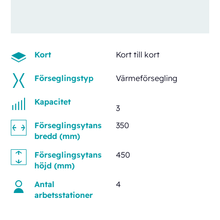
Kort
Kort till kort
Förseglingstyp
Värmeförsegling
Kapacitet
3
Förseglingsytans
350
bredd (mm)
Förseglingsytans
450
höjd (mm)
Antal
4
arbetsstationer