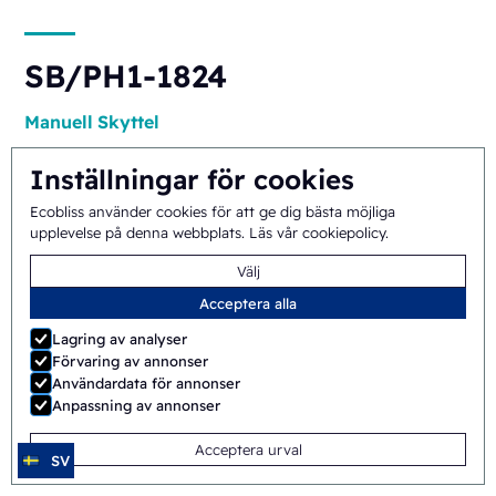
SB/PH1-1824
Manuell
Skyttel
Inställningar för cookies
Ecobliss använder cookies för att ge dig bästa möjliga
upplevelse på denna webbplats.
Läs vår cookiepolicy
.
Välj
Acceptera alla
ERB/PH4-1418
Lagring av analyser
Förvaring av annonser
Halvautomatisk
Rotary
Användardata för annonser
Anpassning av annonser
Acceptera urval
SV