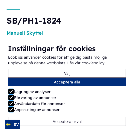
SB/PH1-1824
Manuell
Skyttel
Inställningar för cookies
Ecobliss använder cookies för att ge dig bästa möjliga
upplevelse på denna webbplats.
Läs vår cookiepolicy
.
Välj
Acceptera alla
ERB/PH4-1418
Lagring av analyser
Förvaring av annonser
Halvautomatisk
Rotary
Användardata för annonser
Anpassning av annonser
Acceptera urval
SV