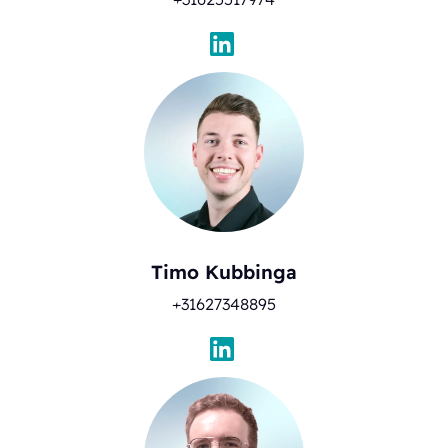
Timo Kubbinga
+31627348895