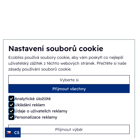
Poslání a vize
Integrální přístup
Tým
Nastavení souborů cookie
Ecobliss používá soubory cookie, aby vám poskytl co nejlepší
Všeobecné
©
2026
Ecobliss Pharmaceutical Packaging ·
uživatelský zážitek z těchto webových stránek.
Přečtěte si naše
zásady používání souborů cookie
.
obchodní podmínky
Vyberte si
Ecobliss Pharmaceutical Packaging je součástí skupiny
Přijmout všechny
Analytické úložiště
Ukládání reklam
Údaje o uživatelích reklamy
Stránka od
Merkmotief
Personalizace reklamy
Přijmout výběr
CS