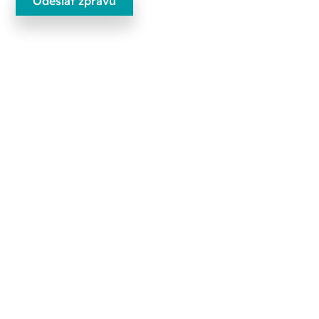
Ecobliss Pharmaceutical Packaging
Edisonweg 11
6101 XJ Echt, Nizozemsko
+31 475 390 550
Kontaktujte nás
Sledujte nás na