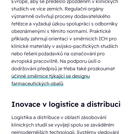
Evropě, aby se předešlo zpožděním v klinických
studiích ve více zemích. Regulační orgány
významně ovlivňují procesy dodavatelského
řetězce a vyžadují úzkou spolupráci s odborníky
obeznámenými s těmito normami. Praktické
příklady zahrnují orientaci v směrnicích ICH pro
klinické materiály v asijsko-pacifických studiích
nebo řešení požadavků na označování pro
evropská pracoviště. Na podporu úsilí o
dodržování předpisů je třeba také prozkoumat
účinné směrnice týkající se designu
farmaceutických obalů
.
Inovace v logistice a distribuci
Logistika a distribuce v oblasti zásobování
klinických studií se vyvíjejí spolu se zaváděním
nejmodernějších technologií. Systémy sledování