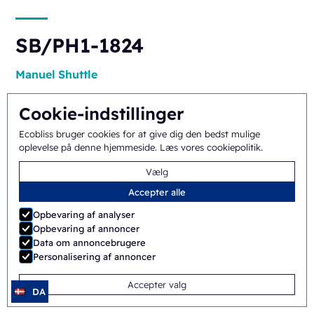
SB/PH1-1824
Manuel
Shuttle
Cookie-indstillinger
Ecobliss bruger cookies for at give dig den bedst mulige
oplevelse på denne hjemmeside.
Læs vores cookiepolitik
.
Vælg
Accepter alle
ERB/PH4-1418
Opbevaring af analyser
Opbevaring af annoncer
Halvautomatisk
Roterende
Data om annoncebrugere
Personalisering af annoncer
Accepter valg
DA