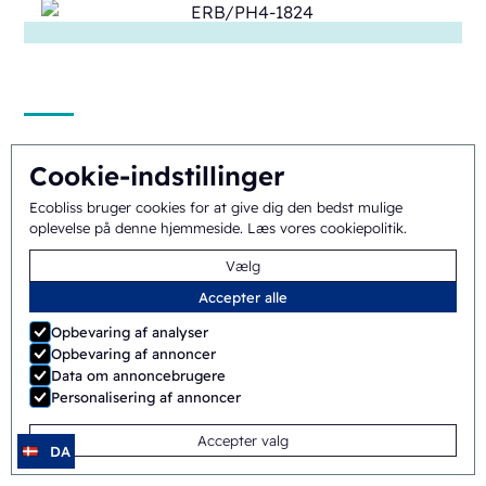
SB/PH1-1824
Cookie-indstillinger
Manuel
Shuttle
Ecobliss bruger cookies for at give dig den bedst mulige
oplevelse på denne hjemmeside.
Læs vores cookiepolitik
.
Vælg
Accepter alle
Opbevaring af analyser
Opbevaring af annoncer
Data om annoncebrugere
Personalisering af annoncer
ERB/PH4-1418
Accepter valg
Halvautomatisk
Roterende
DA