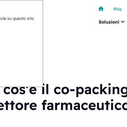
Blog
ibile su questo sito
Soluzioni
re farmaceutico?
cos'è il co-packin
ettore farmaceutic