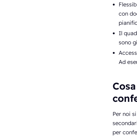
Flessib
con dod
pianifi
Il quad
sono gi
Accesso
Ad es
Cosa 
conf
Per noi si
secondari
per confe