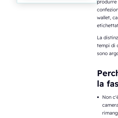
produrre 
confezion
wallet, c
etichetta
La distin
tempi di 
sono arg
Perc
la f
Non c'è
camera
rimang