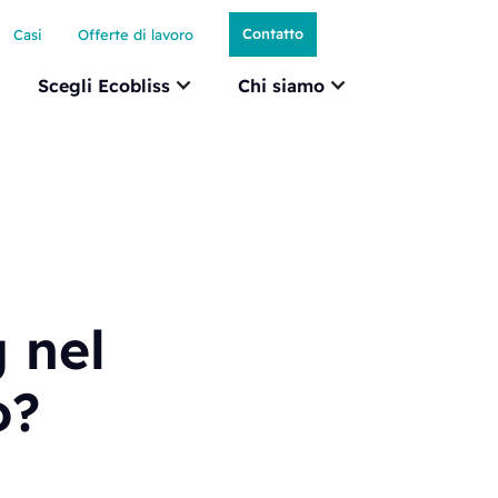
Contatto
Casi
Offerte di lavoro
Scegli Ecobliss
Chi siamo
g nel
o?