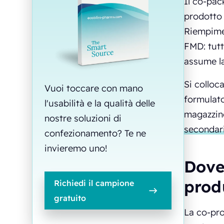
Il co-pac
prodotto 
Riempimen
FMD: tutt
assume la
Si colloc
Vuoi toccare con mano
formulato
l'usabilità e la qualità delle
magazzino
nostre soluzioni di
secondari
confezionamento? Te ne
invieremo uno!
Dove 
prod
Richiedi il campione
gratuito
La co-pro