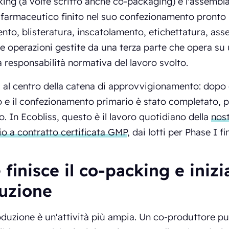
king (a volte scritto anche co-packaging) è l'assembl
farmaceutico finito nel suo confezionamento pronto 
to, blisteratura, inscatolamento, etichettatura, assem
e operazioni gestite da una terza parte che opera su u
 responsabilità normativa del lavoro svolto.
a al centro della catena di approvvigionamento: dopo c
 e il confezionamento primario è stato completato, pr
. In Ecobliss, questo è il lavoro quotidiano della
nost
o a contratto certificata GMP
, dai lotti per Phase I 
finisce il co-packing e inizi
uzione
duzione è un'attività più ampia. Un co-produttore p