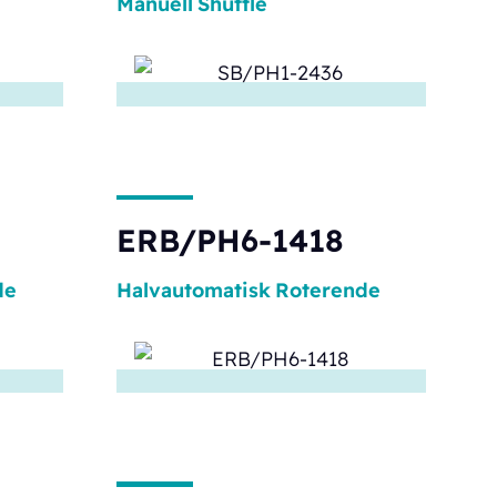
Manuell
Shuttle
ERB/PH6-1418
de
Halvautomatisk
Roterende