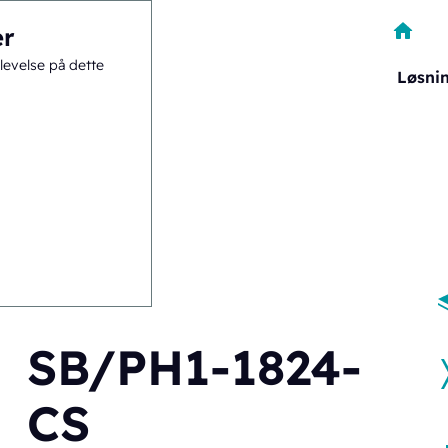
er
levelse på dette
Løsni
er
>
SB/PH1-1824-CS
SB/PH1-1824-
CS