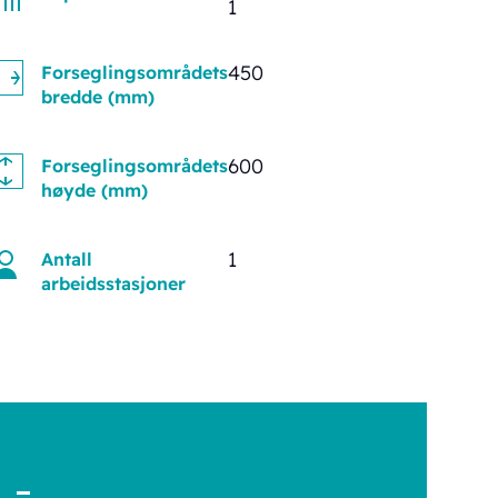
1
450
Forseglingsområdets
bredde (mm)
600
Forseglingsområdets
høyde (mm)
1
Antall
arbeidsstasjoner