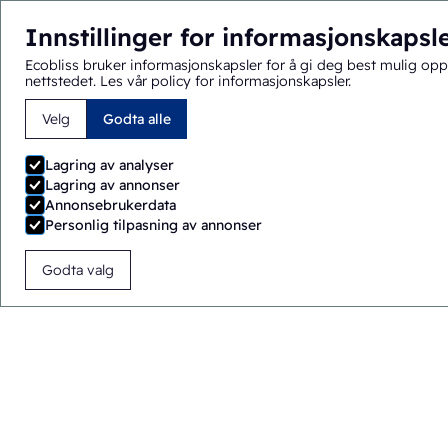
Innstillinger for informasjonskapsl
Ecobliss bruker informasjonskapsler for å gi deg best mulig opp
nettstedet.
Les vår policy for informasjonskapsler
.
Velg
Godta alle
Du befinner deg her:
Hjem
>
Løsninger
>
Emballasjemaskin
Lagring av analyser
Lagring av annonser
Annonsebrukerdata
Personlig tilpasning av annonser
Godta valg