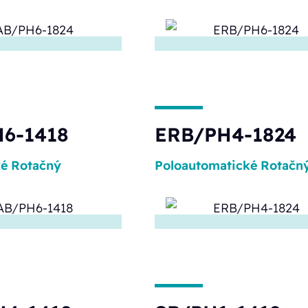
6-1418
ERB/PH4-1824
ké
Rotačný
Poloautomatické
Rotačn