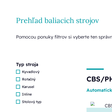
Prehľad baliacich strojov
Pomocou ponuky filtrov si vyberte ten správn
Typ stroja
Kyvadlový
CBS/P
Rotačný
Karusel
Automatic
Inline
Stolový typ