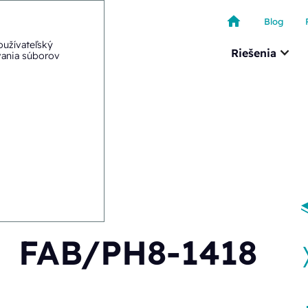
Blog
oužívateľský
Riešenia
ívania súborov
/PH8-1418
FAB/PH8-1418