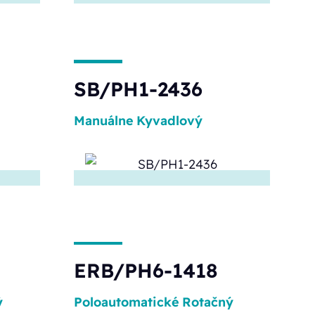
SB/PH1-2436
Manuálne
Kyvadlový
ERB/PH6-1418
ý
Poloautomatické
Rotačný