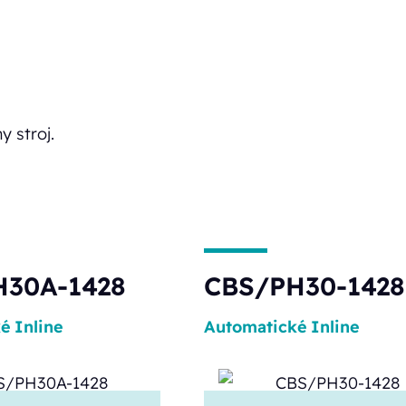
y stroj.
H30A-1428
CBS/PH30-1428
ké
Inline
Automatické
Inline