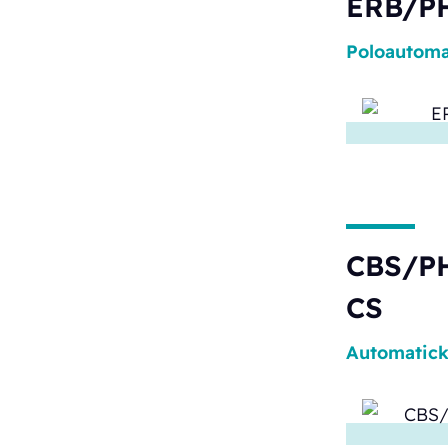
ERB/P
Poloautoma
CBS/PH
CS
Automatic