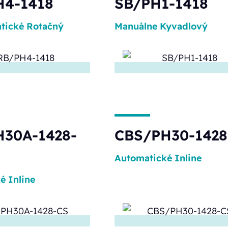
H4-1418
SB/PH1-1418
tické
Rotačný
Manuálne
Kyvadlový
30A-1428-
CBS/PH30-1428
Automatické
Inline
ké
Inline