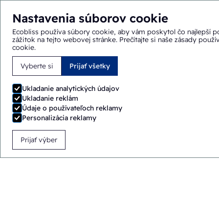
Nastavenia súborov cookie
Ecobliss používa súbory cookie, aby vám poskytol čo najlepší p
zážitok na tejto webovej stránke.
Prečítajte si naše zásady použ
cookie
.
Vyberte si
Prijať všetky
Nachádzate sa tu:
Domov
>
Riešenia
>
Baliace stroje
>
FAB
Ukladanie analytických údajov
Ukladanie reklám
Údaje o používateľoch reklamy
Personalizácia reklamy
Prijať výber