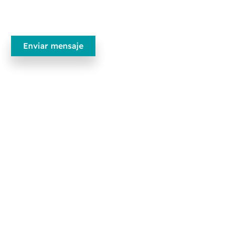
Ecobliss Pharmaceutical Packaging
Edisonweg 11