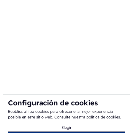
Envases comerciales
Sobre nosotros
Origen e historia
Misión y visión
Enfoque integral
Equipo
Configuración de cookies
Condiciones
©
2026
Ecobliss Pharmaceutical Packaging ·
Ecobliss utiliza cookies para ofrecerle la mejor experiencia
posible en este sitio web.
Consulte nuestra política de cookies
.
generales
Elegir
Ecobliss Pharmaceutical Packaging forma parte de