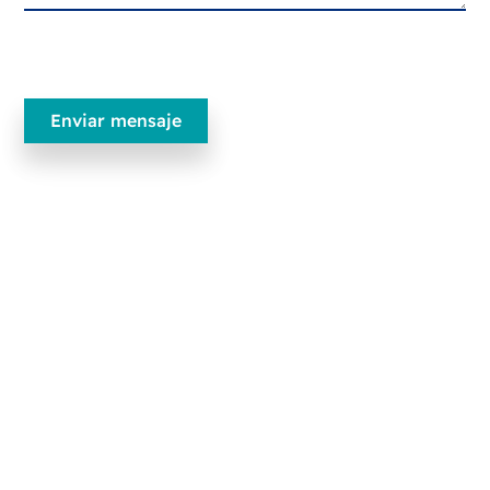
Ecobliss Pharmaceutical Packaging
Edisonweg 11
6101 XJ Echt, Países Bajos
+31 475 390 550