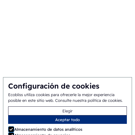
Sobre nosotros
Origen e historia
Misión y visión
Enfoque integral
Equipo
Configuración de cookies
Condiciones
©
2026
Ecobliss Pharmaceutical Packaging ·
Ecobliss utiliza cookies para ofrecerle la mejor experiencia
posible en este sitio web.
Consulte nuestra política de cookies
.
generales
Elegir
Ecobliss Pharmaceutical Packaging forma parte de
Aceptar todo
Almacenamiento de datos analíticos