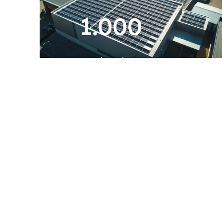
1.000
paneles solares
450.000
kWh de energía al año
84.000