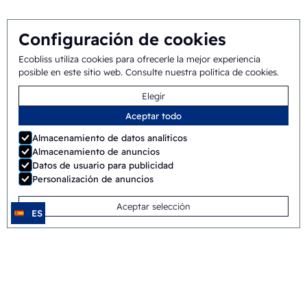
Configuración de cookies
Ecobliss utiliza cookies para ofrecerle la mejor experiencia
posible en este sitio web.
Consulte nuestra política de cookies
.
Ecobliss Pharmaceutical Packaging
Elegir
Edisonweg 11
6101 XJ Echt, Países Bajos
Aceptar todo
+31 475 390 550
Almacenamiento de datos analíticos
Contacto
Almacenamiento de anuncios
Datos de usuario para publicidad
Personalización de anuncios
Aceptar selección
ES
Síguenos en
Ecobliss tiene la certificación FSC® con número
de licencia C194323