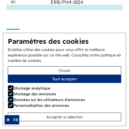
SB/PH1-1824
Paramètres des cookies
Ecobliss utilise des cookies pour vous offrir la meilleure
Manuel
Shuttle
expérience possible sur ce site web.
Consultez notre politique en
matière de cookies
.
Choisir
Tout accepter
Stockage analytique
Stockage des annonces
Données sur les utilisateurs d'annonces
ERB/PH4-1418
Personnalisation des annonces
Accepter la sélection
Semi-automatique
Rotary
FR