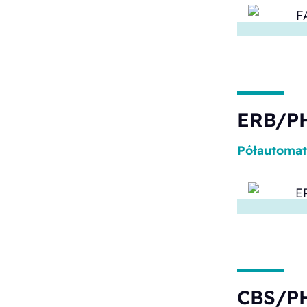
ERB/P
Półautoma
CBS/PH