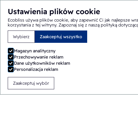
Ustawienia plików cookie
Ecobliss używa plików cookie, aby zapewnić Ci jak najlepsze wr
korzystania z tej witryny.
Zapoznaj się z naszą polityką dotycząc
Wybierz
Zaakceptuj wszystko
Jesteś tutaj:
Strona główna
>
Rozwiązania
>
Maszyny pakuj
Magazyn analityczny
Przechowywanie reklam
Dane użytkowników reklam
Personalizacja reklam
Zaakceptuj wybór