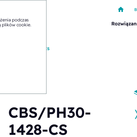
B
ażenia podczas
Rozwiązan
ą plików cookie
.
ące
>
CBS/PH30-1428-CS
CBS/PH30-
1428-CS