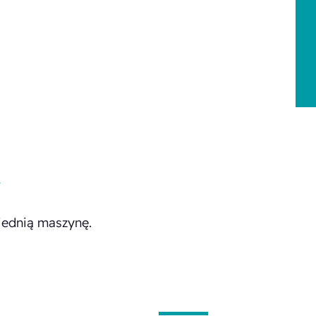
h
iednią maszynę.