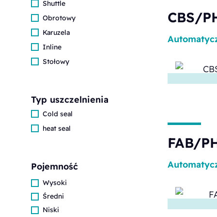
Shuttle
CBS/P
Obrotowy
Karuzela
Automatyc
Inline
Stołowy
Typ uszczelnienia
Cold seal
heat seal
FAB/PH
Automatyc
Pojemność
Wysoki
Średni
Niski