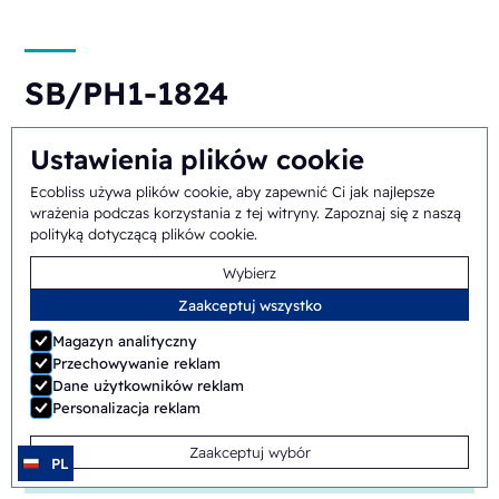
SB/PH1-1824
Ręczny
Shuttle
Ustawienia plików cookie
Ecobliss używa plików cookie, aby zapewnić Ci jak najlepsze
wrażenia podczas korzystania z tej witryny.
Zapoznaj się z naszą
polityką dotyczącą plików cookie
.
Wybierz
Zaakceptuj wszystko
Magazyn analityczny
ERB/PH4-1418
Przechowywanie reklam
Dane użytkowników reklam
Półautomatyczny
Obrotowy
Personalizacja reklam
Zaakceptuj wybór
PL