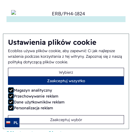
Ustawienia plików cookie
SB/PH1-1824
Ecobliss używa plików cookie, aby zapewnić Ci jak najlepsze
wrażenia podczas korzystania z tej witryny.
Zapoznaj się z naszą
polityką dotyczącą plików cookie
.
Ręczny
Shuttle
Wybierz
Zaakceptuj wszystko
Magazyn analityczny
Przechowywanie reklam
Dane użytkowników reklam
Personalizacja reklam
ERB/PH4-1418
Zaakceptuj wybór
PL