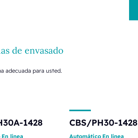
nas de envasado
uina adecuada para usted.
H30A-1428
CBS/PH30-1428
o
En línea
Automático
En línea