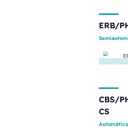
ERB/P
Semiautom
CBS/PH
CS
Automátic