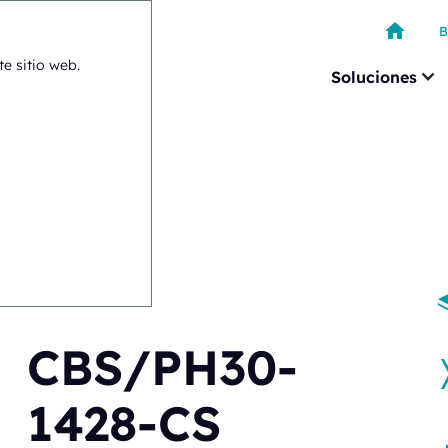
B
te sitio web.
Soluciones
>
CBS/PH30-1428-CS
CBS/PH30-
1428-CS