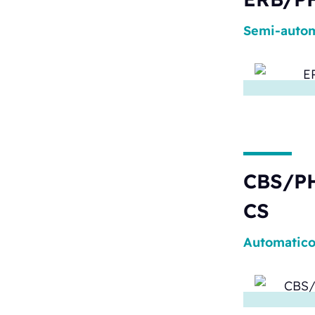
Semi-autom
CBS/PH
CS
Automatic