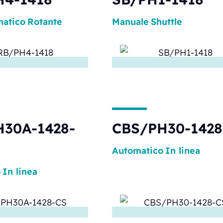
atico
Rotante
Manuale
Shuttle
30A-1428-
CBS/PH30-1428
Automatico
In linea
o
In linea