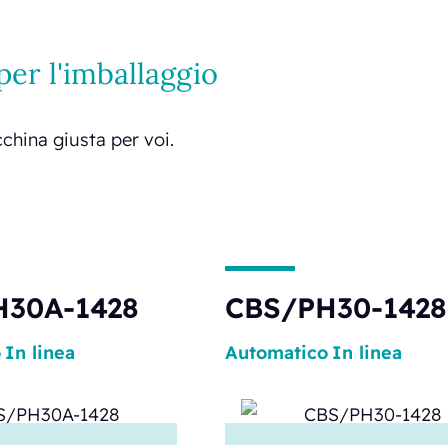
er l'imballaggio
acchina giusta per voi.
H30A-1428
CBS/PH30-1428
o
In linea
Automatico
In linea