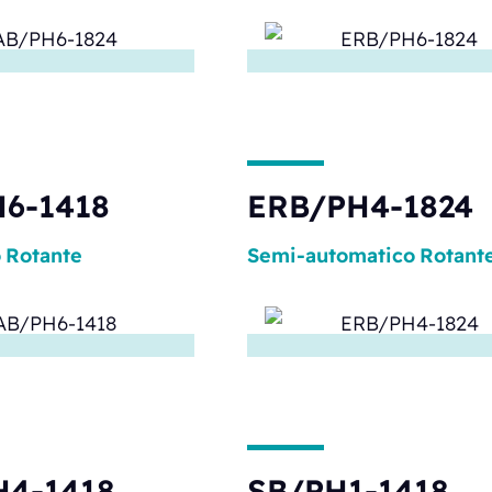
6-1418
ERB/PH4-1824
o
Rotante
Semi-automatico
Rotant
H4-1418
SB/PH1-1418