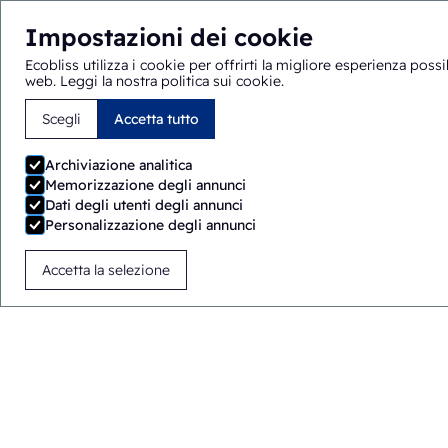
Impostazioni dei cookie
Ecobliss utilizza i cookie per offrirti la migliore esperienza poss
web.
Leggi la nostra politica sui cookie
.
Scegli
Accetta tutto
Sei qui:
Home
>
Soluzioni
>
Macchine per l'imballaggio
>
E
Archiviazione analitica
Memorizzazione degli annunci
Dati degli utenti degli annunci
Personalizzazione degli annunci
Accetta la selezione