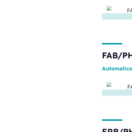
FAB/PH
Automatic
ERB/P