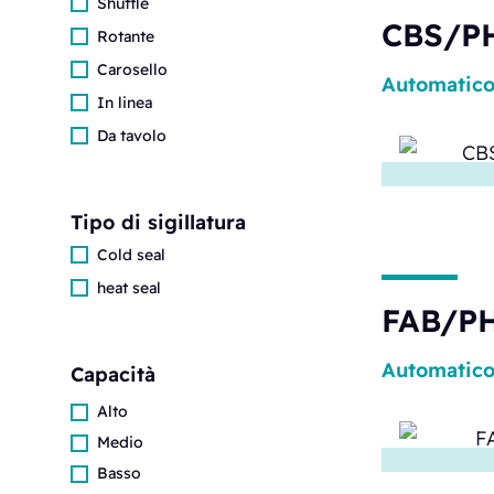
Shuttle
CBS/P
Rotante
Carosello
Automatic
In linea
Da tavolo
Tipo di sigillatura
Cold seal
heat seal
FAB/PH
Automatic
Capacità
Alto
Medio
Basso