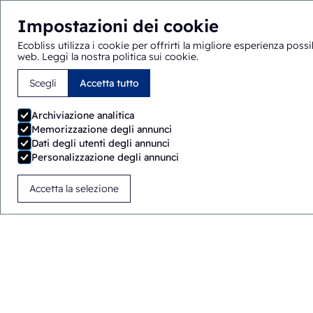
Impostazioni dei cookie
Ecobliss utilizza i cookie per offrirti la migliore esperienza poss
web.
Leggi la nostra politica sui cookie
.
Scegli
Accetta tutto
Sei qui:
Home
>
Soluzioni
>
Macchine per l'imballaggio
>
S
Archiviazione analitica
Memorizzazione degli annunci
Dati degli utenti degli annunci
Personalizzazione degli annunci
Accetta la selezione