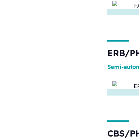
ERB/P
Semi-autom
CBS/PH