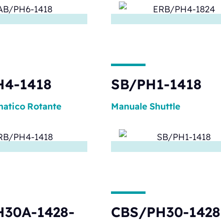
H4-1418
SB/PH1-1418
atico
Rotante
Manuale
Shuttle
30A-1428-
CBS/PH30-1428